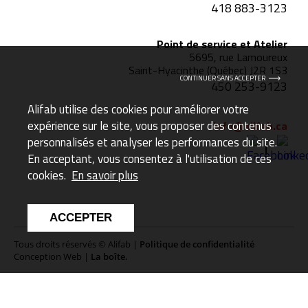
418 883-3123
Point de service et Atelier
5695, rue Lamoureux
Saint-Hyacinthe (Québec) J2R 1S3
CONTINUER SANS ACCEPTER
450 253-9123
Alifab utilise des cookies pour améliorer votre
expérience sur le site, vous proposer des contenus
info@alifab.ca
personnalisés et analyser les performances du site.
En acceptant, vous consentez à l'utilisation de ces
cookies.
En savoir plus
ACCEPTER
Tous droits réservés © Alifab |
Politique de confidentialité
Conception Web |
La boîte.